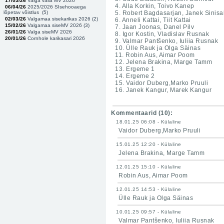
17/05/26
Valga valla MV 2026
4. Alla Korkin, Toivo Kanep
06/04/26
2025/2026 SIsehooaega
lõpetav võistlus (
5
)
5. Robert Bagdasarjan, Janek Sinisa
02/03/26
Valgamaa sisekarikas 2026 (
2
)
6. Anneli Kattai, Tiit Kattai
15/02/26
Valgamaa siseMV 2026 (
3
)
7. Jaan Joonas, Danel Pilv
26/01/26
Valga siseMV 2026
8.
Igor Kostin, Vladislav Rusnak
20/01/26
Cornhole karikasari 2026
9.
Valmar Pantšenko, Iuliia Rusnak
10.
Ülle Rauk ja Olga Säinas
11.
Robin Aus, Aimar Poom
12.
Jelena Brakina, Marge Tamm
13. Ergeme 1
14. Ergeme 2
15.
Vaidor Duberg,Marko Pruuli
16. Janek Kangur, Marek Kangur
Kommentaarid (
10
):
18.01.25 06:08 - Külaline
Vaidor Duberg,Marko Pruuli
15.01.25 12:20 - Külaline
Jelena Brakina, Marge Tamm
12.01.25 15:10 - Külaline
Robin Aus, Aimar Poom
12.01.25 14:53 - Külaline
Ülle Rauk ja Olga Säinas
10.01.25 09:57 - Külaline
Valmar Pantšenko, Iuliia Rusnak