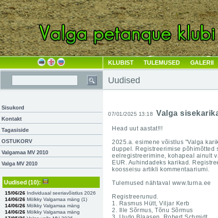
KLUBIST
TULEMUSED
GALERII
Uudised
Sisukord
Valga sisekarik
07/01/2025 13:18
Kontakt
Head uut aastat!!!
Tagasiside
OSTUKORV
2025.a. esimene võistlus "Valga karik
duppel.
Registreerimise põhimõtted 
Valgamaa MV 2010
eelregistreerimine, kohapeal ainult 
EUR. Auhindadeks karikad. Registreer
Valga MV 2010
koosseisu artikli kommentaariumi.
Uudised
(10)
:
Tulemused nähtaval www.turna.ee
15/06/26
Individuaal seeriavõistlus 2026
Registreerunud.
14/06/26
Mölkky Valgamaa mäng (
1
)
1. Rasmus Hütt, Viljar Kerb
14/06/26
Mölkky Valgamaa mäng
2. Ille Sõrmus, Tõnu Sõrmus
14/06/26
Mölkky Valgamaa mäng
3. Uudo Blaasen, Robert Schmidt