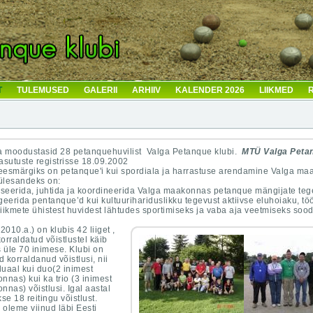
T
TULEMUSED
GALERII
ARHIIV
KALENDER 2026
LIIKMED
R
a moodustasid 28 petanquehuvilist Valga Petanque klubi.
MTÜ Valga Petan
tasutuste registrisse 18.09.2002
eesmärgiks on petanque'i kui spordiala ja harrastuse arendamine Valga ma
ülesandeks on:
seerida, juhtida ja koordineerida Valga maakonnas petanque mängijate teg
eerida pentanque’d kui kultuurihariduslikku tegevust aktiivse eluhoiaku, tööv
liikmete ühistest huvidest lähtudes sportimiseks ja vaba aja veetmiseks so
2010.a.) on klubis 42 liiget ,
korraldatud võistlustel käib
 üle 70 inimese. Klubi on
d korraldanud võistlusi, nii
duaal kui duo(2 inimest
onnas) kui ka trio (3 inimest
onnas) võistlusi. Igal aastal
se 18 reitingu võistlust.
 oleme viinud läbi Eesti