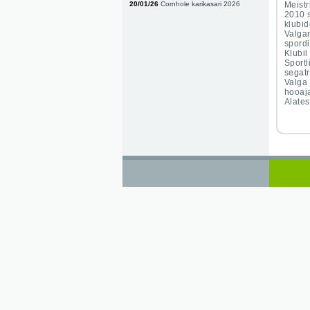
20/01/26
Cornhole karikasari 2026
Meistr
2010 s
klubid
Valgam
spordi
Klubil
Sportl
segatr
Valga 
hooaja
Alates