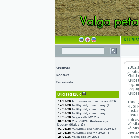
KLUBIS
2002.
Sisukord
ja sih
Kontakt
Klubi 
Klubi 
Tagasiside
organi
propag
Klubi 
Uudised
(10)
:
15/06/26
Individuaal seeriavõistlus 2026
Täna (
14/06/26
Mölkky Valgamaa mäng (
1
)
klubi 
14/06/26
Mölkky Valgamaa mäng
aastas
14/06/26
Mölkky Valgamaa mäng
aastai
17/05/26
Valga valla MV 2026
indivi
06/04/26
2025/2026 SIsehooaega
võistk
lõpetav võistlus (
5
)
võistk
02/03/26
Valgamaa sisekarikas 2026 (
2
)
peetak
15/02/26
Valgamaa siseMV 2026 (
3
)
Lisaks
26/01/26
Valga siseMV 2026