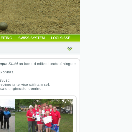
EITING
SWISS SYSTEM
LOGI SISSE
que Klubi
on kantud mittetulundusühingute
akonnas.
evust;
õime ja tervise säilitamisel;
odsate tingimuste loomine.