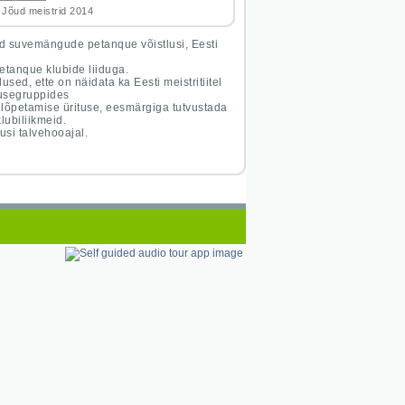
d meistrid 2014
d suvemängude petanque võistlusi, Eesti
Petanque klubide liiduga.
sed, ette on näidata ka Eesti meistritiitel
nusegruppides
 lõpetamise ürituse, eesmärgiga tutvustada
klubiliikmeid.
usi talvehooajal.