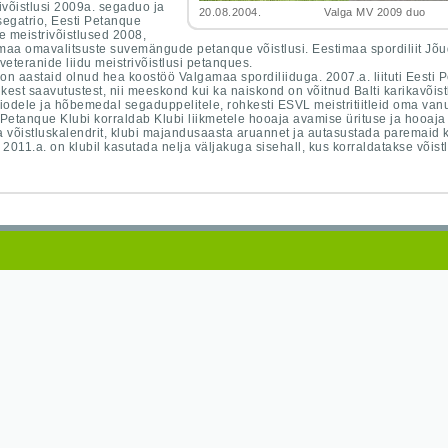
ivõistlusi 2009a. segaduo ja
20.08.2004. Valga MV 2009 duo Jõu
egatrio, Eesti Petanque
e meistrivõistlused 2008,
aa omavalitsuste suvemängude petanque võistlusi. Eestimaa spordiliit Jõu
veteranide liidu meistrivõistlusi petanques.
 on aastaid olnud hea koostöö Valgamaa spordiliiduga. 2007.a. liituti Eesti 
ikest saavutustest, nii meeskond kui ka naiskond on võitnud Balti karikavõistlu
iodele ja hõbemedal segaduppelitele, rohkesti ESVL meistritiitleid oma va
Petanque Klubi korraldab Klubi liikmetele hooaja avamise ürituse ja hooaja
 võistluskalendrit, klubi majandusaasta aruannet ja autasustada paremaid 
 2011.a. on klubil kasutada nelja väljakuga sisehall, kus korraldatakse võistl