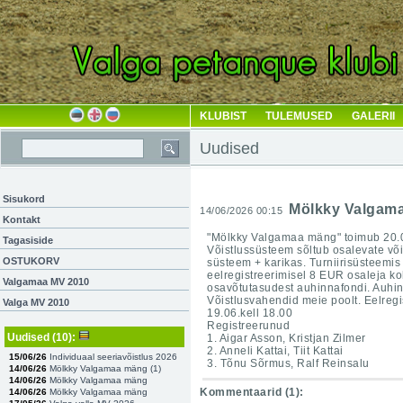
KLUBIST
TULEMUSED
GALERII
Uudised
Sisukord
Mölkky Valgam
14/06/2026 00:15
Kontakt
"Mölkky Valgamaa mäng" toimub 20.06
Tagasiside
Võistlussüsteem sõltub osalevate või
OSTUKORV
süsteem + karikas. Turniirisüsteemi
eelregistreerimisel 8 EUR osaleja k
Valgamaa MV 2010
osavõtutasudest auhinnafondi. Auhinn
Võistlusvahendid meie poolt. Eelregi
Valga MV 2010
19.06.kell 18.00
Registreerunud
Uudised
(10)
:
1. Aigar Asson, Kristjan Zilmer
2. Anneli Kattai, Tiit Kattai
15/06/26
Individuaal seeriavõistlus 2026
3. Tõnu Sõrmus, Ralf Reinsalu
14/06/26
Mölkky Valgamaa mäng (
1
)
14/06/26
Mölkky Valgamaa mäng
Kommentaarid (
1
):
14/06/26
Mölkky Valgamaa mäng