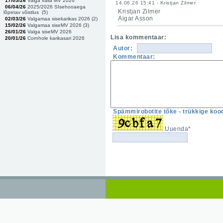
17/05/26
Valga valla MV 2026
14.06.26 15:41 - Kristjan Zilmer
06/04/26
2025/2026 SIsehooaega
Kristjan Zilmer
lõpetav võistlus (
5
)
Aigar Asson
02/03/26
Valgamaa sisekarikas 2026 (
2
)
15/02/26
Valgamaa siseMV 2026 (
3
)
26/01/26
Valga siseMV 2026
Lisa kommentaar:
20/01/26
Cornhole karikasari 2026
Autor:
Kommentaar:
Spämmirobotite tõke - trükkige kood
Uuenda*