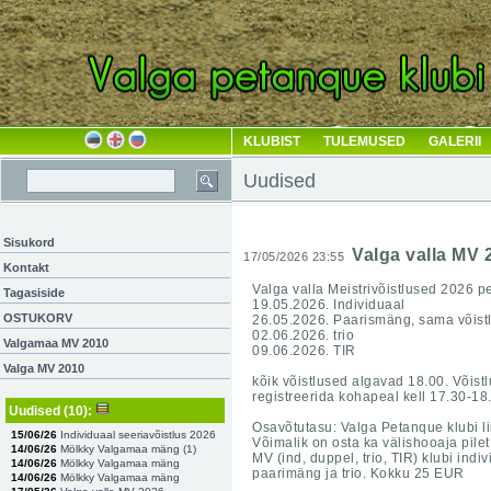
KLUBIST
TULEMUSED
GALERII
Uudised
Sisukord
Valga valla MV 
17/05/2026 23:55
Kontakt
Valga valla Meistrivõistlused 2026 p
Tagasiside
19.05.2026. Individuaal
OSTUKORV
26.05.2026. Paarismäng, sama võistl
02.06.2026. trio
Valgamaa MV 2010
09.06.2026. TIR
Valga MV 2010
kõik võistlused algavad 18.00. Võist
registreerida kohapeal kell 17.30-1
Uudised
(10)
:
Osavõtutasu: Valga Petanque klubi li
15/06/26
Individuaal seeriavõistlus 2026
Võimalik on osta ka välishooaja pilet
14/06/26
Mölkky Valgamaa mäng (
1
)
MV (ind, duppel, trio, TIR) klubi ind
14/06/26
Mölkky Valgamaa mäng
paarimäng ja trio. Kokku 25 EUR
14/06/26
Mölkky Valgamaa mäng