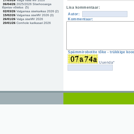
17/05/26
Valga valla MV 2026
06/04/26
2025/2026 SIsehooaega
Lisa kommentaar:
lõpetav võistlus (
5
)
02/03/26
Valgamaa sisekarikas 2026 (
2
)
Autor:
15/02/26
Valgamaa siseMV 2026 (
3
)
Kommentaar:
26/01/26
Valga siseMV 2026
20/01/26
Cornhole karikasari 2026
Spämmirobotite tõke - trükkige kood
Uuenda*