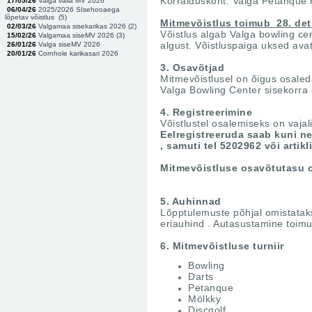
Korralduskoht: Valga Petanque ha
17/05/26
Valga valla MV 2026
06/04/26
2025/2026 SIsehooaega
lõpetav võistlus (
5
)
Mitmevõistlus toimub 28. det
02/03/26
Valgamaa sisekarikas 2026 (
2
)
Võistlus algab Valga bowling cen
15/02/26
Valgamaa siseMV 2026 (
3
)
algust. Võistluspaiga uksed ava
26/01/26
Valga siseMV 2026
20/01/26
Cornhole karikasari 2026
3. Osavõtjad
Mitmevõistlusel on õigus osaled
Valga Bowling Center sisekorra 
4. Registreerimine
Võistlustel osalemiseks on vajal
Eelregistreeruda saab kuni nel
, samuti tel 5202962 või artik
Mitmevõistluse osavõtutasu 
5. Auhinnad
Lõpptulemuste põhjal omistataks
eriauhind . Autasustamine toimu
6. Mitmevõistluse turniir
Bowling
Darts
Petanque
Mölkky
Discgolf