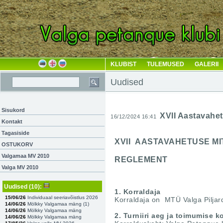
KLUBIST
TULEMUSED
GALERII
Uudised
Sisukord
XVII Aastavahe
16/12/2024 16:41
Kontakt
Tagasiside
XVII AASTAVAHETUSE MI
OSTUKORV
Valgamaa MV 2010
REGLEMENT
Valga MV 2010
Uudised
(10)
:
1. Korraldaja
15/06/26
Individuaal seeriavõistlus 2026
Korraldaja on MTÜ Valga Piljardi
14/06/26
Mölkky Valgamaa mäng (
1
)
14/06/26
Mölkky Valgamaa mäng
2. Turniiri aeg ja toimumise k
14/06/26
Mölkky Valgamaa mäng