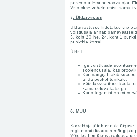
parema tulemuse saavutajat. Fin
Visatakse vaheldumisi, samuti v
7
. Üldarvestus
Üldarvestusse liidetakse viie pa
võistlusala annab samaväärseid p
5. koht 20 jne. 24. koht 1 punkt
punktide korral.
Üldist:
Iga võistlusala soorituse 
soojendusaja, kas proovika
Kui mängijal tekib seoses 
anda peakohtunikule.
Võistlussoorituse kestel o
käimasoleva katsega.
Kuna tegemist on mitmevõis
8. MUU
Korraldaja jätab endale õiguse 
reglemendi lisadega mängijaid 
Võistlejal on õigus avaldada prot