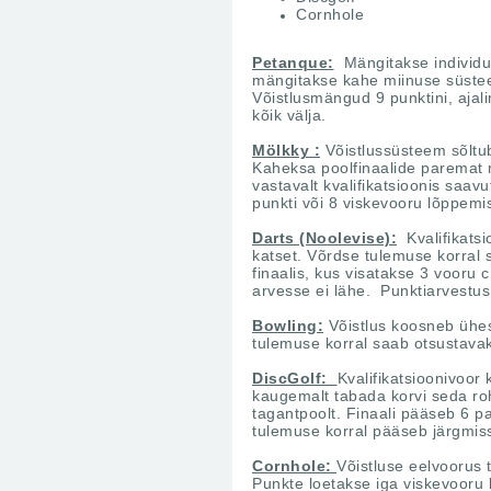
Cornhole
Petanque:
Mängitakse individua
mängitakse kahe miinuse süsteem
Võistlusmängud 9 punktini, ajal
kõik välja.
Mölkky :
Võistlussüsteem sõltub
Kaheksa poolfinaalide paremat 
vastavalt kvalifikatsioonis saa
punkti või 8 viskevooru lõppemis
Darts (Noolevise):
Kvalifikatsi
katset. Võrdse tulemuse korral
finaalis, kus visatakse 3 vooru
arvesse ei lähe. Punktiarvestus
Bowling:
Võistlus koosneb ühe
tulemuse korral saab otsustavaks
DiscGolf:
Kvalifikatsioonivoor
kaugemalt tabada korvi seda ro
tagantpoolt. Finaali pääseb 6 p
tulemuse korral pääseb järgmis
Cornhole:
Võistluse eelvoorus t
Punkte loetakse iga viskevooru 