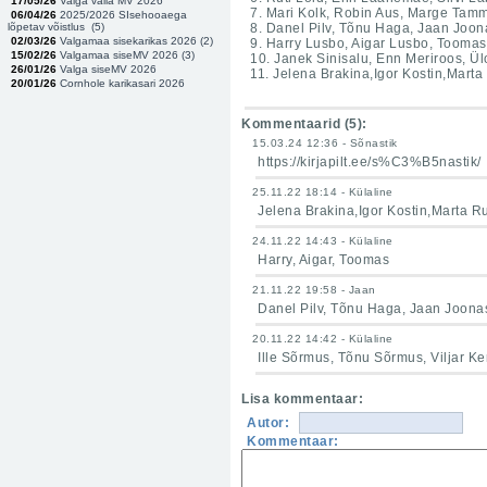
17/05/26
Valga valla MV 2026
7. Mari Kolk, Robin Aus, Marge Tam
06/04/26
2025/2026 SIsehooaega
lõpetav võistlus (
5
)
8. Danel Pilv, Tõnu Haga, Jaan Joon
02/03/26
Valgamaa sisekarikas 2026 (
2
)
9. Harry Lusbo, Aigar Lusbo, Tooma
15/02/26
Valgamaa siseMV 2026 (
3
)
10. Janek Sinisalu, Enn Meriroos, Ü
26/01/26
Valga siseMV 2026
11.
Jelena Brakina,Igor Kostin,Marta
20/01/26
Cornhole karikasari 2026
Kommentaarid (
5
):
15.03.24 12:36 - Sõnastik
https://kirjapilt.ee/s%C3%B5nastik/
25.11.22 18:14 - Külaline
Jelena Brakina,Igor Kostin,Marta R
24.11.22 14:43 - Külaline
Harry, Aigar, Toomas
21.11.22 19:58 - Jaan
Danel Pilv, Tõnu Haga, Jaan Joona
20.11.22 14:42 - Külaline
Ille Sõrmus, Tõnu Sõrmus, Viljar Ke
Lisa kommentaar:
Autor:
Kommentaar: