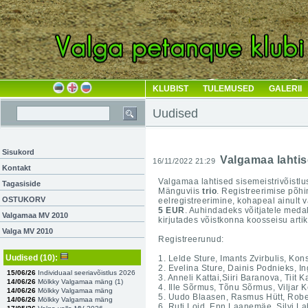
KLUBIST
TULEMUSED
GALERII
Uudised
Sisukord
Valgamaa lahtis
16/11/2022 21:29
Kontakt
Valgamaa lahtised sisemeistrivõistlus
Tagasiside
Mänguviis
trio
.
Registreerimise põhi
OSTUKORV
eelregistreerimine, kohapeal ainul
5 EUR
. Auhindadeks võitjatele meda
Valgamaa MV 2010
kirjutades võistkonna koosseisu arti
Valga MV 2010
Registreerunud:
Uudised
(10)
:
1. Lelde Sture, Imants Zvirbulis, Kon
2. Evelina Sture, Dainis Podnieks, I
15/06/26
Individuaal seeriavõistlus 2026
3. Anneli Kattai,Siiri Baranova, Tiit Ka
14/06/26
Mölkky Valgamaa mäng (
1
)
4. Ille Sõrmus, Tõnu Sõrmus, Viljar 
14/06/26
Mölkky Valgamaa mäng
5. Uudo Blaasen, Rasmus Hütt, Robe
14/06/26
Mölkky Valgamaa mäng
6. Ruti Loid, Enn Laanemäe, Silvi La