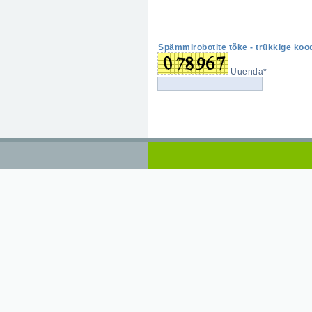
Spämmirobotite tõke - trükkige kood
Uuenda*