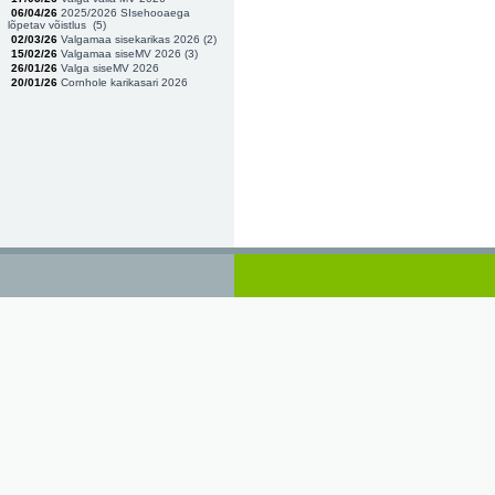
06/04/26
2025/2026 SIsehooaega
lõpetav võistlus (
5
)
02/03/26
Valgamaa sisekarikas 2026 (
2
)
15/02/26
Valgamaa siseMV 2026 (
3
)
26/01/26
Valga siseMV 2026
20/01/26
Cornhole karikasari 2026