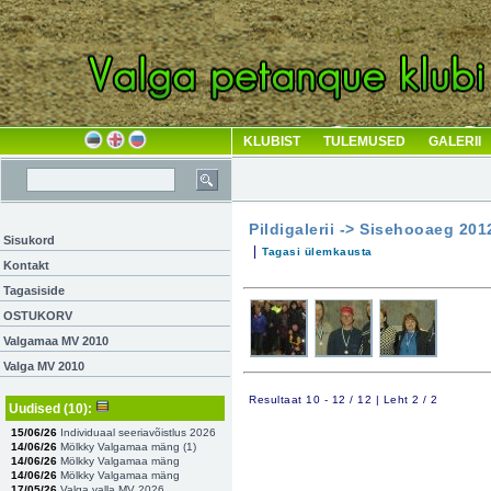
KLUBIST
TULEMUSED
GALERII
Pildigalerii -> Sisehooaeg 201
Sisukord
|
Tagasi ülemkausta
Kontakt
Tagasiside
OSTUKORV
Valgamaa MV 2010
Valga MV 2010
Resultaat 10 - 12 / 12 | Leht 2 / 2
Uudised
(10)
:
15/06/26
Individuaal seeriavõistlus 2026
14/06/26
Mölkky Valgamaa mäng (
1
)
14/06/26
Mölkky Valgamaa mäng
14/06/26
Mölkky Valgamaa mäng
17/05/26
Valga valla MV 2026