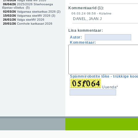
17/05/26
Valga valla MV 2026
06/04/26
2025/2026 SIsehooaega
lõpetav võistlus (
5
)
Kommentaarid (
1
):
02/03/26
Valgamaa sisekarikas 2026 (
2
)
06.03.24 08:58 - Külaline
15/02/26
Valgamaa siseMV 2026 (
3
)
DANEL, JAAN J
26/01/26
Valga siseMV 2026
20/01/26
Cornhole karikasari 2026
Lisa kommentaar:
Autor:
Kommentaar:
Spämmirobotite tõke - trükkige kood
Uuenda*