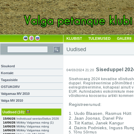
KLUBIST
TULEMUSED
GALERII
Uudised
Sisukord
Siseduppel 202
04/03/2024 21:20
Kontakt
Sisehooaeg 2024 kevadise võistlusho
Tagasiside
duppel.
Registreerimise põhimõtted 
OSTUKORV
eelregistreerimine, kohapeal ainult 
EUR. Auhindadeks esikolmikule meene
Valgamaa MV 2010
võistkonna koosseisu artikli kommen
Valga MV 2010
Registreerunud:
Uudised
(10)
:
1. Uudo Blaasen, Rasmus Hütt
2. Jaan Joonas, Danel Pilv
15/06/26
Individuaal seeriavõistlus 2026
3. Tiit Kattai, Janek Kangur
14/06/26
Mölkky Valgamaa mäng (
1
)
14/06/26
Mölkky Valgamaa mäng
4. Dainis Podnieks, Inguss Rung
14/06/26
Mölkky Valgamaa mäng
5. Tõnu Sõrmus