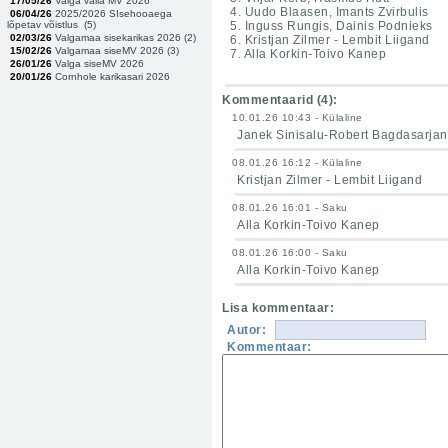
17/05/26
Valga valla MV 2026
4. Uudo Blaasen, Imants Zvirbulis
06/04/26
2025/2026 SIsehooaega
lõpetav võistlus (
5
)
5. Inguss Rungis, Dainis Podnieks
02/03/26
Valgamaa sisekarikas 2026 (
2
)
6. Kristjan Zilmer - Lembit Liigand
15/02/26
Valgamaa siseMV 2026 (
3
)
7. Alla Korkin-Toivo Kanep
26/01/26
Valga siseMV 2026
20/01/26
Cornhole karikasari 2026
Kommentaarid (
4
):
10.01.26 10:43 - Külaline
Janek Sinisalu-Robert Bagdasarjan
08.01.26 16:12 - Külaline
Kristjan Zilmer - Lembit Liigand
08.01.26 16:01 - Saku
Alla Korkin-Toivo Kanep
08.01.26 16:00 - Saku
Alla Korkin-Toivo Kanep
Lisa kommentaar:
Autor:
Kommentaar: