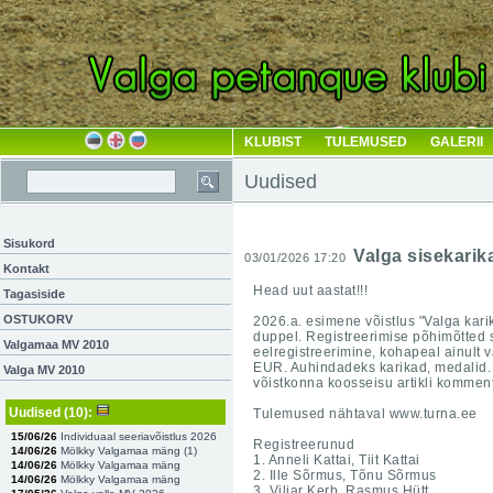
KLUBIST
TULEMUSED
GALERII
Uudised
Sisukord
Valga sisekarik
03/01/2026 17:20
Kontakt
Head uut aastat!!!
Tagasiside
OSTUKORV
2026.a. esimene võistlus "Valga karik
duppel.
Registreerimise põhimõtted 
Valgamaa MV 2010
eelregistreerimine, kohapeal ainult 
EUR. Auhindadeks karikad, medalid. R
Valga MV 2010
võistkonna koosseisu artikli kommen
Uudised
(10)
:
Tulemused nähtaval www.turna.ee
15/06/26
Individuaal seeriavõistlus 2026
Registreerunud
14/06/26
Mölkky Valgamaa mäng (
1
)
1. Anneli Kattai, Tiit Kattai
14/06/26
Mölkky Valgamaa mäng
2. Ille Sõrmus, Tõnu Sõrmus
14/06/26
Mölkky Valgamaa mäng
3. Viljar Kerb, Rasmus Hütt