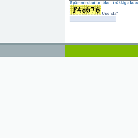
Spämmirobotite tõke - trükkige kood
Uuenda*