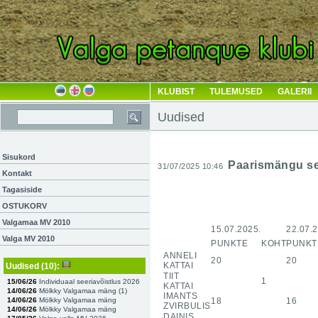
KLUBIST
TULEMUSED
GALERII
Uudised
Sisukord
Paarismängu se
31/07/2025 10:46
Kontakt
Tagasiside
OSTUKORV
Valgamaa MV 2010
15.07.2025.
22.07.2
Valga MV 2010
PUNKTE
KOHT
PUNKT
ANNELI
20
20
KATTAI
Uudised
(10)
:
TIIT
1
15/06/26
Individuaal seeriavõistlus 2026
KATTAI
14/06/26
Mölkky Valgamaa mäng (
1
)
IMANTS
14/06/26
Mölkky Valgamaa mäng
18
16
ZVIRBULIS
14/06/26
Mölkky Valgamaa mäng
DAINIS