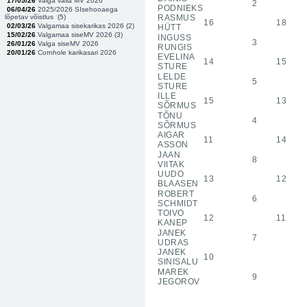
17/05/26
Valga valla MV 2026
2
PODNIEKS
06/04/26
2025/2026 SIsehooaega
lõpetav võistlus (
5
)
RASMUS
16
18
02/03/26
Valgamaa sisekarikas 2026 (
2
)
HÜTT
15/02/26
Valgamaa siseMV 2026 (
3
)
INGUSS
3
26/01/26
Valga siseMV 2026
RUNGIS
20/01/26
Cornhole karikasari 2026
EVELINA
14
15
STURE
LELDE
5
STURE
ILLE
15
13
SÕRMUS
TÕNU
4
SÕRMUS
AIGAR
11
14
ASSON
JAAN
8
VIITAK
UUDO
13
12
BLAASEN
ROBERT
6
SCHMIDT
TOIVO
12
11
KANEP
JANEK
7
UDRAS
JANEK
10
SINISALU
MAREK
9
JEGOROV